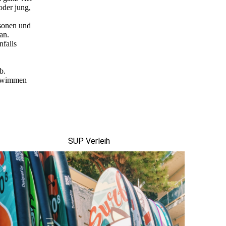
oder jung,
rsonen und
an.
falls
b.
chwimmen
SUP Verleih