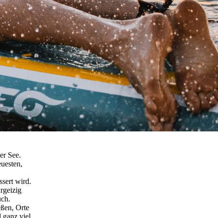
er See.
euesten,
sert wird.
rgeizig
uch.
eßen, Orte
 ganz viel