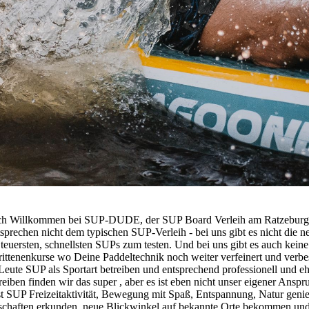
ch Willkommen bei SUP-DUDE, der SUP Board Verleih am Ratzeburg
sprechen nicht dem typischen SUP-Verleih - bei uns gibt es nicht die n
teuersten, schnellsten SUPs zum testen. Und bei uns gibt es auch keine
rittenenkurse wo Deine Paddeltechnik noch weiter verfeinert und verbes
eute SUP als Sportart betreiben und entsprechend professionell und eh
reiben finden wir das super , aber es ist eben nicht unser eigener Anspr
st SUP Freizeitaktivität, Bewegung mit Spaß, Entspannung, Natur geni
chaften erkunden, neue Blickwinkel auf bekannte Orte bekommen und