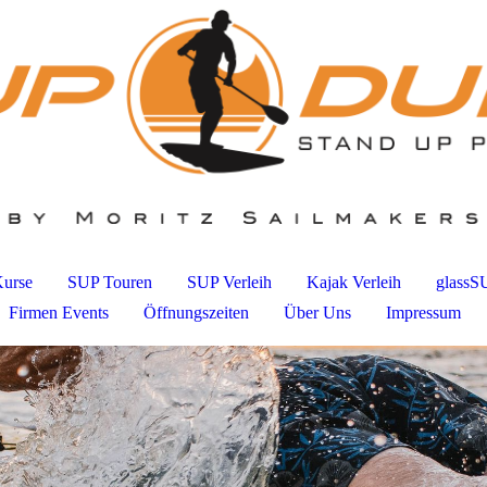
urse
SUP Touren
SUP Verleih
Kajak Verleih
glassS
Firmen Events
Öffnungszeiten
Über Uns
Impressum